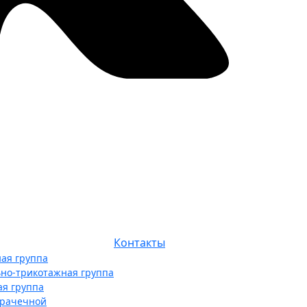
Контакты
ая группа
ьно-трикотажная группа
ая группа
прачечной