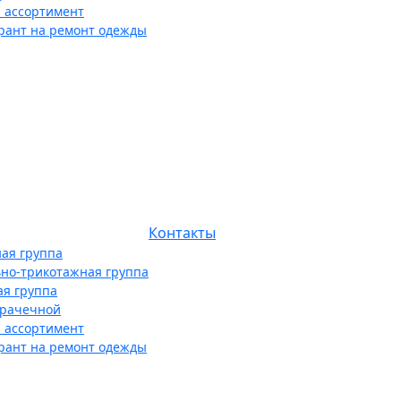
 ассортимент
рант на ремонт одежды
Контакты
ая группа
ьно-трикотажная группа
ая группа
прачечной
 ассортимент
рант на ремонт одежды