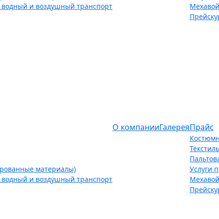
 водный и воздушный транспорт
Мехавой
Прейску
О компании
Галерея
Прайс
Костюмн
Текстил
Пальтов
ированные материалы)
Услуги 
 водный и воздушный транспорт
Мехавой
Прейску