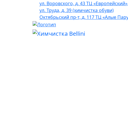
ул. Воровского, д. 43 ТЦ «Европейский»
ул. Труда, д. 39 (химчистка обуви)
Октябрьский пр-т, д. 117 ТЦ «Алые Пар