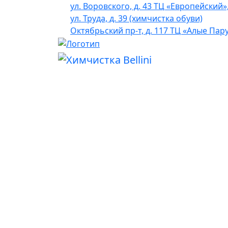
ул. Воровского, д. 43 ТЦ «Европейский»
ул. Труда, д. 39 (химчистка обуви)
Октябрьский пр-т, д. 117 ТЦ «Алые Пар