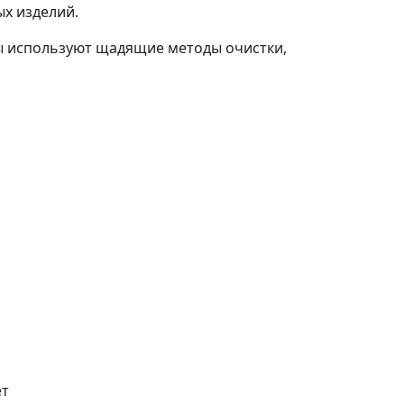
х изделий.
ты используют щадящие методы очистки,
ет