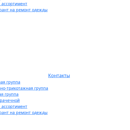
 ассортимент
рант на ремонт одежды
Контакты
ая группа
ьно-трикотажная группа
ая группа
прачечной
 ассортимент
рант на ремонт одежды