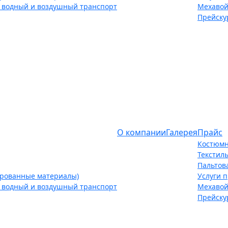
 водный и воздушный транспорт
Мехавой
Прейску
О компании
Галерея
Прайс
Костюмн
Текстил
Пальтов
ированные материалы)
Услуги 
 водный и воздушный транспорт
Мехавой
Прейску