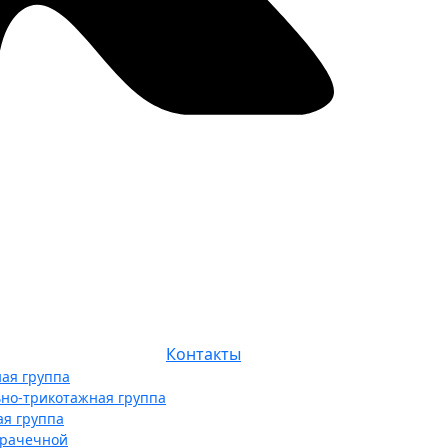
Контакты
ая группа
ьно-трикотажная группа
ая группа
прачечной