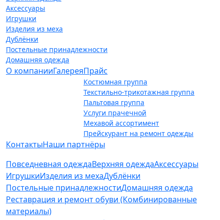
Аксессуары
Игрушки
Изделия из меха
Дублёнки
Постельные принадлежности
Домашняя одежда
О компании
Галерея
Прайс
Костюмная группа
Текстильно-трикотажная группа
Пальтовая группа
Услуги прачечной
Мехавой ассортимент
Прейскурант на ремонт одежды
Контакты
Наши партнёры
Повседневная одежда
Верхняя одежда
Аксессуары
Игрушки
Изделия из меха
Дублёнки
Постельные принадлежности
Домашняя одежда
Реставрация и ремонт обуви (Комбинированные
материалы)