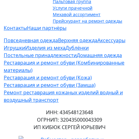
Пальтовая группа
Услуги прачечной
Мехавой ассортимент
Прейскурант на ремонт одежды
Контакты
Наши партнёры
Повседневная одежда
Верхняя одежда
Аксессуары
Игрушки
Изделия из меха
Дублёнки
Постельные принадлежности
Домашняя одежда
Реставрация и ремонт обуви (Комбинированные
материалы)
Реставрация и ремонт обуви (Кожа)
Реставрация и ремонт обуви (Замша)
Ремонт реставрация кожаных изделий водный и
воздушный транспорт
ИНН: 434548123648
ОГРНИП: 320435000043309
ИП КИБЮК СЕРГЕЙ ЮРЬЕВИЧ