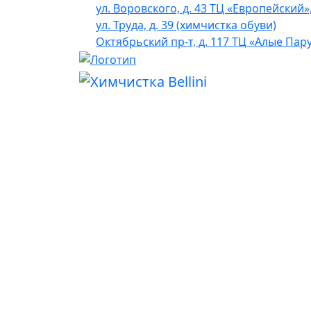
ул. Воровского, д. 43 ТЦ «Европейский»
ул. Труда, д. 39 (химчистка обуви)
Октябрьский пр-т, д. 117 ТЦ «Алые Пар