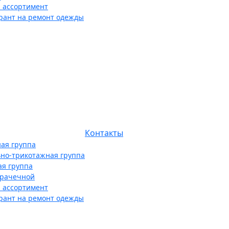
 ассортимент
рант на ремонт одежды
Контакты
ая группа
ьно-трикотажная группа
ая группа
прачечной
 ассортимент
рант на ремонт одежды