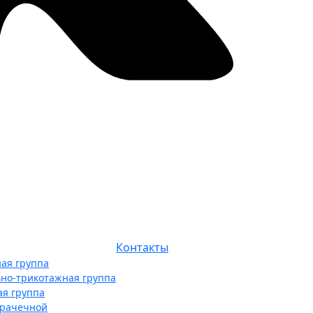
Контакты
ая группа
ьно-трикотажная группа
ая группа
прачечной