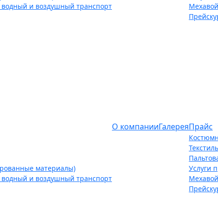
 водный и воздушный транспорт
Мехавой
Прейску
О компании
Галерея
Прайс
Костюмн
Текстил
Пальтов
ированные материалы)
Услуги 
 водный и воздушный транспорт
Мехавой
Прейску