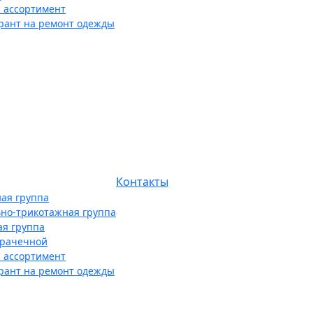
 ассортимент
рант на ремонт одежды
Контакты
ая группа
ьно-трикотажная группа
ая группа
прачечной
 ассортимент
рант на ремонт одежды