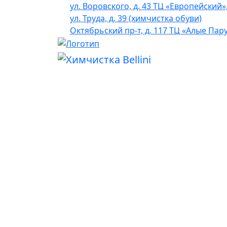
ул. Воровского, д. 43 ТЦ «Европейский»
ул. Труда, д. 39 (химчистка обуви)
Октябрьский пр-т, д. 117 ТЦ «Алые Пар