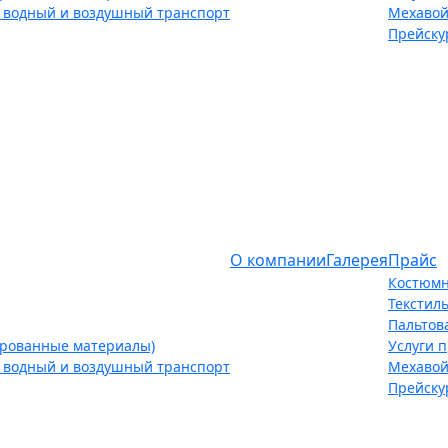
 водный и воздушный транспорт
Мехавой
Прейску
О компании
Галерея
Прайс
Костюмн
Текстил
Пальтов
ированные материалы)
Услуги 
 водный и воздушный транспорт
Мехавой
Прейску