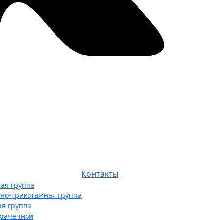
Контакты
ая группа
ьно-трикотажная группа
ая группа
прачечной