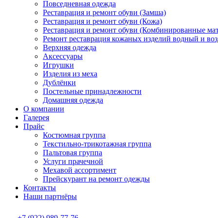
Повседневная одежда
Реставрация и ремонт обуви (Замша)
Реставрация и ремонт обуви (Кожа)
Реставрация и ремонт обуви (Комбинированные ма
Ремонт реставрация кожаных изделий водный и во
Верхняя одежда
Аксессуары
Игрушки
Изделия из меха
Дублёнки
Постельные принадлежности
Домашняя одежда
О компании
Галерея
Прайс
Костюмная группа
Текстильно-трикотажная группа
Пальтовая группа
Услуги прачечной
Мехавой ассортимент
Прейскурант на ремонт одежды
Контакты
Наши партнёры
+7 (922) 989-77-76