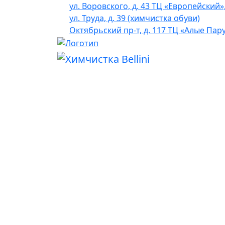
ул. Воровского, д. 43 ТЦ «Европейский»
ул. Труда, д. 39 (химчистка обуви)
Октябрьский пр-т, д. 117 ТЦ «Алые Пар