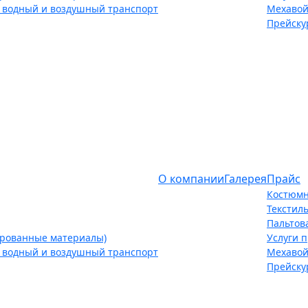
 водный и воздушный транспорт
Мехавой
Прейску
О компании
Галерея
Прайс
Костюмн
Текстил
Пальтов
ированные материалы)
Услуги 
 водный и воздушный транспорт
Мехавой
Прейску