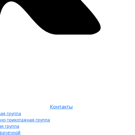
Контакты
ая группа
ьно-трикотажная группа
ая группа
прачечной