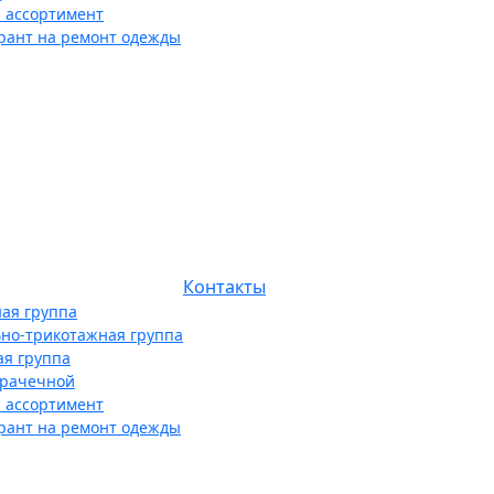
 ассортимент
рант на ремонт одежды
Контакты
ая группа
ьно-трикотажная группа
ая группа
прачечной
 ассортимент
рант на ремонт одежды