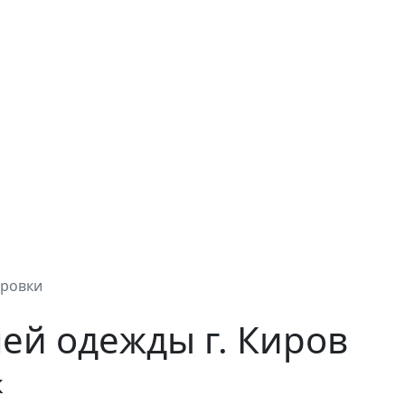
тровки
ей одежды г. Киров
к